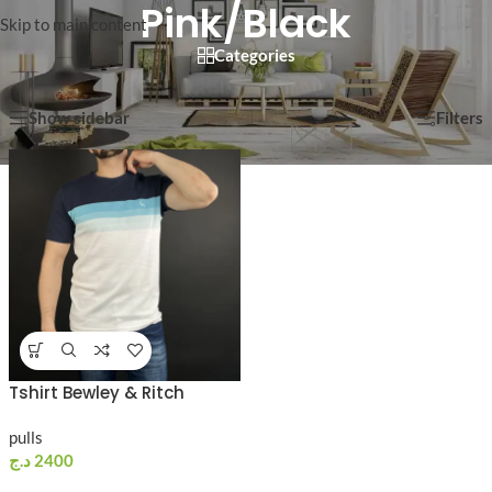
Pink/Black
Skip to main content
Categories
Voici le seul résultat
Show sidebar
Filters
Tshirt Bewley & Ritch
pulls
د.ج
2400