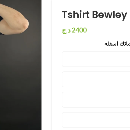
Tshirt Bewley
د.ج
2400
اتك أسفله