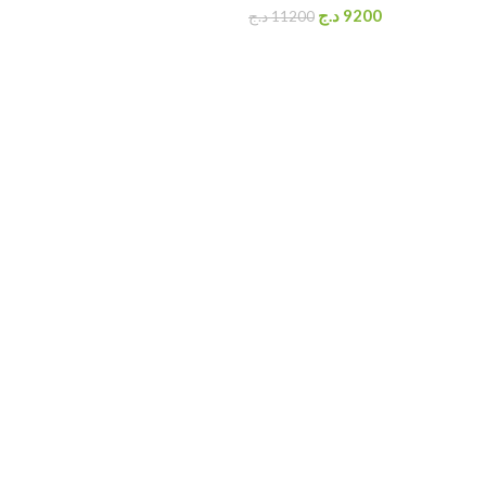
د.ج
9200
د.ج
11200