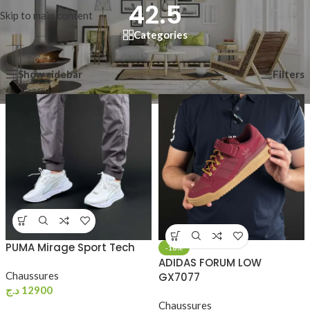
42.5
Skip to main content
Categories
2 résultats affichés
Show sidebar
Filters
PUMA Mirage Sport Tech
-18%
ADIDAS FORUM LOW
Chaussures
GX7077
د.ج
12900
Chaussures