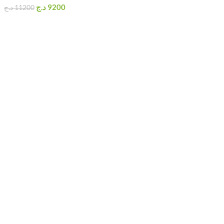
د.ج
9200
د.ج
11200