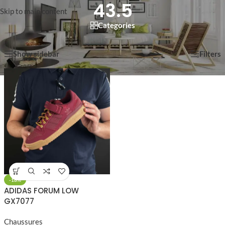
43.5
Skip to main content
Categories
Voici le seul résultat
Show sidebar
Filters
-18%
ADIDAS FORUM LOW
GX7077
Chaussures