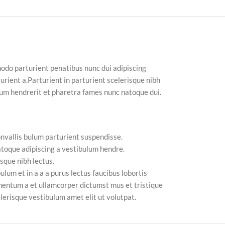
do parturient penatibus nunc dui adipiscing
urient a.Parturient in parturient scelerisque nibh
lum hendrerit et pharetra fames nunc natoque dui.
nvallis bulum parturient suspendisse.
atoque adipiscing a vestibulum hendre.
sque nibh lectus.
lum et in a a a purus lectus faucibus lobortis
imentum a et ullamcorper dictumst mus et tristique
erisque vestibulum amet elit ut volutpat.