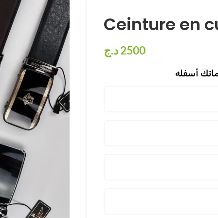
Ceinture en cu
د.ج
2500
اتك أسفله