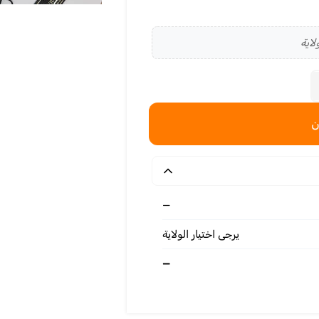
لاية
—
يرجى اختيار الولاية
—