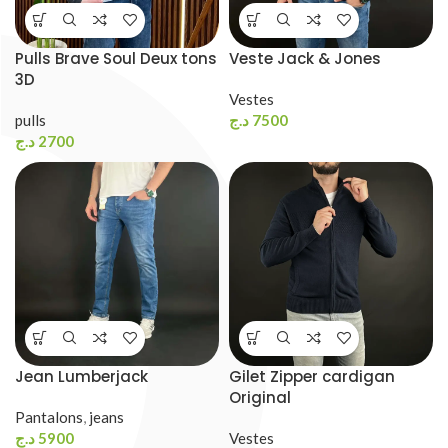
Pulls Brave Soul Deux tons
Veste Jack & Jones
3D
Vestes
pulls
د.ج
7500
د.ج
2700
Jean Lumberjack
Gilet Zipper cardigan
Original
Pantalons
,
jeans
د.ج
5900
Vestes