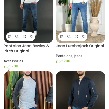
Pantalon Jean Bewley &
Jean Lumberjack Original
Ritch Original
Pantalons
,
jeans
Accessories
د.ج
5900
د.ج
5900